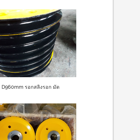
D960mm รอกสลิงรอก มัด