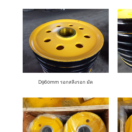
D960mm รอกสลิงรอก มัด