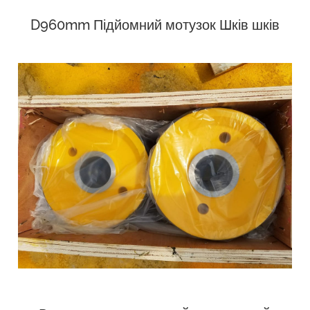
D960mm Підйомний мотузок Шків шків