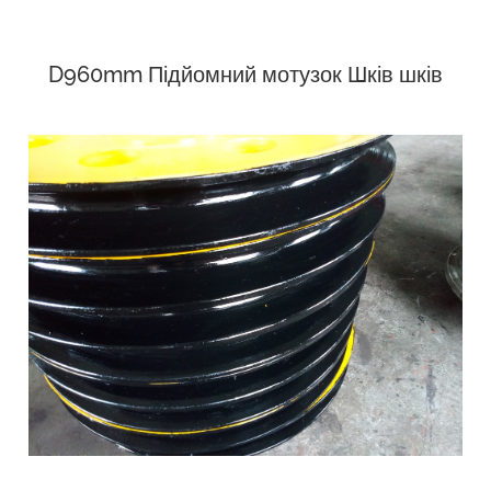
D960mm Підйомний мотузок Шків шків