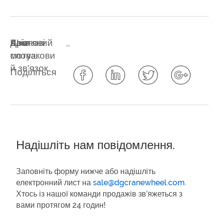
Ключові
Азія
Шків
Дротяний
,
,
слова:
мотузкови
й зв'язок
Поділіться
Надішліть нам повідомлення.
Заповніть форму нижче або надішліть
електронний лист на
sale@dgcranewheel.com
.
Хтось із нашої команди продажів зв’яжеться з
вами протягом 24 годин!