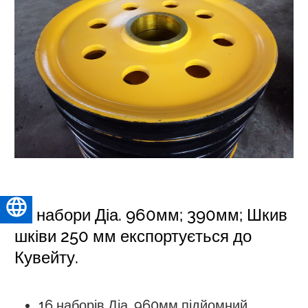
Українська
73 набори Діа. 960мм; 390мм; Шкив
шківи 250 мм експортується до
Кувейту.
16 наборів Діа. 960мм підйомний