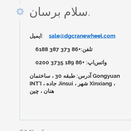
سلام برسان.
sale@dgcranewheel.com
ایمیل:
تلفن:
+86 373 387 6188
واتس‌اپ:
+86 189 3735 0200
آدرس:
طبقه 30 ، ساختمان Gongyuan
INT'I ، جاده Jinsui ، شهر Xinxiang ،
هنان ، چین