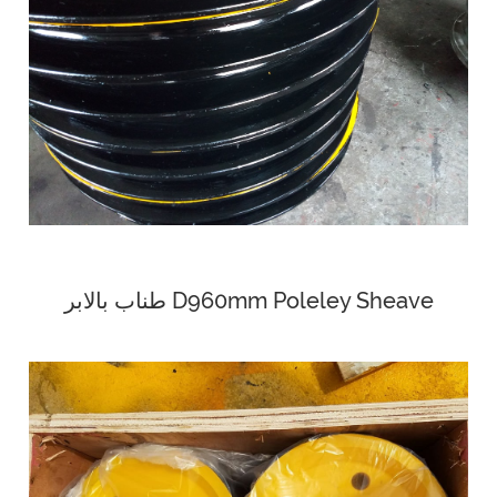
طناب بالابر D960mm Poleley Sheave