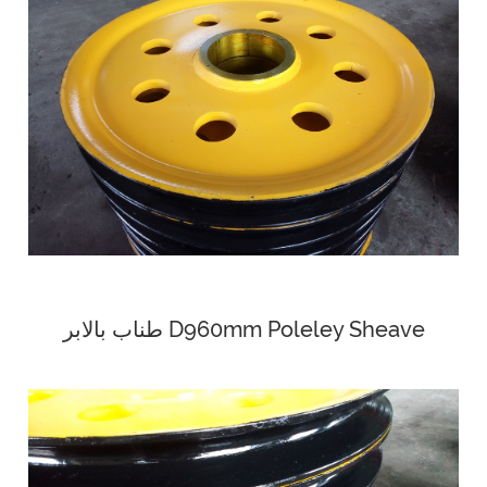
طناب بالابر D960mm Poleley Sheave