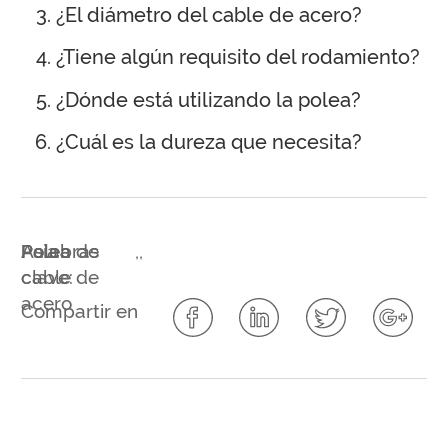
¿El diámetro del cable de acero?
¿Tiene algún requisito del rodamiento?
¿Dónde está utilizando la polea?
¿Cuál es la dureza que necesita?
Palabras
Asia
Polea
Polea de
,
,
clave:
cable de
acero
Compartir en