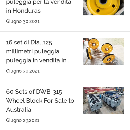
puleggia per la vendita
in Honduras
Giugno 30,2021
16 set di Dia. 325
millimetri puleggia
puleggia in vendita in
Corea del Sud
Giugno 30,2021
60 Sets of DWB-315
Wheel Block For Sale to
Australia
Giugno 29,2021