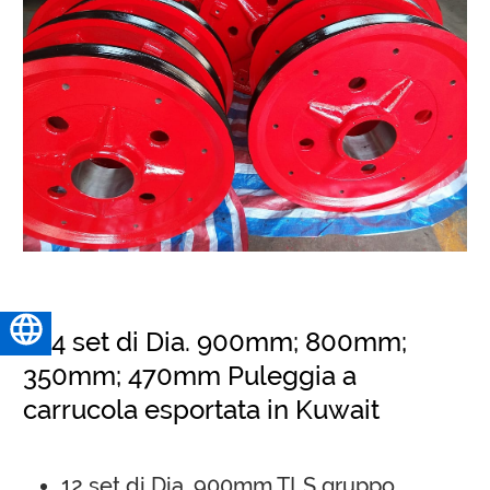
Italiano
104 set di Dia. 900mm; 800mm;
350mm; 470mm Puleggia a
carrucola esportata in Kuwait
12 set di Dia. 900mm TLS gruppo