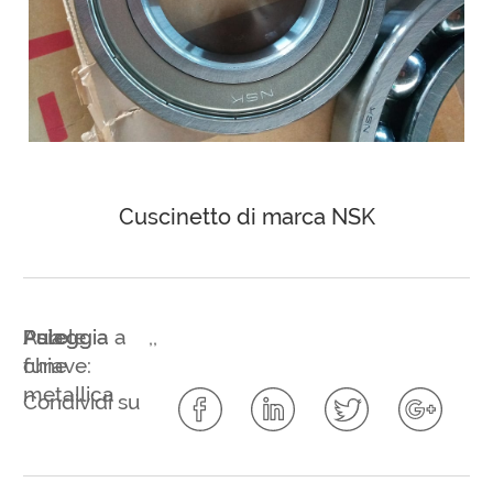
Cuscinetto di marca NSK
Parole
Asia
Puleggia
Puleggia a
,
,
chiave:
fune
metallica
Condividi su