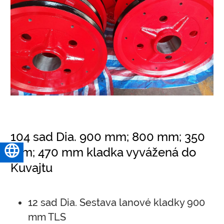
104 sad Dia. 900 mm; 800 mm; 350
mm; 470 mm kladka vyvážená do
Čeština
Kuvajtu
12 sad Dia. Sestava lanové kladky 900
mm TLS