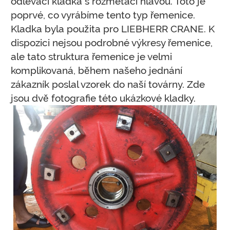
odlévací kladka s rozmetací hlavou. Toto je
poprvé, co vyrábíme tento typ řemenice.
Kladka byla použita pro LIEBHERR CRANE. K
dispozici nejsou podrobné výkresy řemenice,
ale tato struktura řemenice je velmi
komplikovaná, během našeho jednání
zákazník poslal vzorek do naší továrny. Zde
jsou dvě fotografie této ukázkové kladky.