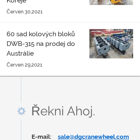
Koreje
Červen 30,2021
60 sad kolových bloků
DWB-315 na prodej do
Austrálie
Červen 29,2021
Řekni Ahoj.
E-mail:
sale@dgcranewheel.com