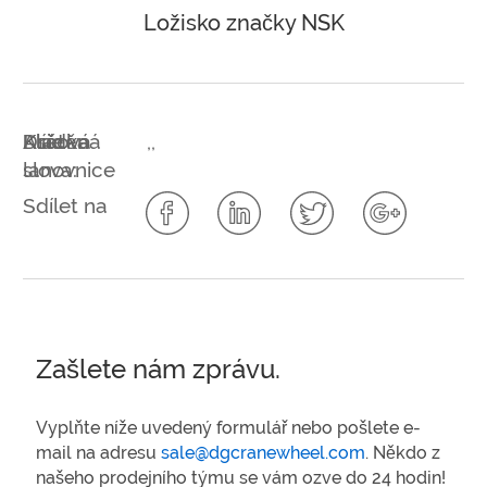
Ložisko značky NSK
Klíčová
Asie
Kladka
Drátěná
,
,
slova:
lanovnice
Sdílet na
Zašlete nám zprávu.
Vyplňte níže uvedený formulář nebo pošlete e-
mail na adresu
sale@dgcranewheel.com
. Někdo z
našeho prodejního týmu se vám ozve do 24 hodin!