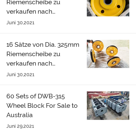
Riemenscheibe zu
verkaufen nach
Honduras
Juni 30,2021
16 Sätze von Dia. 325mm
Riemenscheibe zu
verkaufen nach
Südkorea
Juni 30,2021
60 Sets of DWB-315
Wheel Block For Sale to
Australia
Juni 29,2021