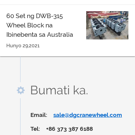
60 Set ng DWB-315
Wheel Block na
Ibinebenta sa Australia
Hunyo 29,2021
Bumati ka.
Email:
sale@dgcranewheel.com
Tel:
+86 373 387 6188