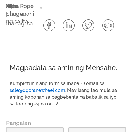
Mga
Asya
Kalo
Wire Rope
,
,
pangunahi
Sheave
ng salita:
Ibahagi sa
Magpadala sa amin ng Mensahe.
Kumpletuhin ang form sa ibaba, O email sa
sale@dgcranewheel.com
. May isang tao mula sa
aming koponan sa pagbebenta na babalik sa iyo
sa loob ng 24 na oras!
Pangalan