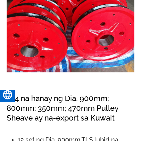
Pilipino
104 na hanay ng Dia. 900mm;
800mm; 350mm; 470mm Pulley
Sheave ay na-export sa Kuwait
12 set ng Dia. 900mm TLS lubid na