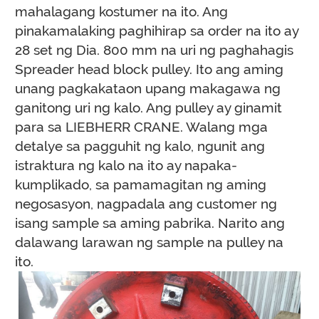
mahalagang kostumer na ito. Ang
pinakamalaking paghihirap sa order na ito ay
28 set ng Dia. 800 mm na uri ng paghahagis
Spreader head block pulley. Ito ang aming
unang pagkakataon upang makagawa ng
ganitong uri ng kalo. Ang pulley ay ginamit
para sa LIEBHERR CRANE. Walang mga
detalye sa pagguhit ng kalo, ngunit ang
istraktura ng kalo na ito ay napaka-
kumplikado, sa pamamagitan ng aming
negosasyon, nagpadala ang customer ng
isang sample sa aming pabrika. Narito ang
dalawang larawan ng sample na pulley na
ito.