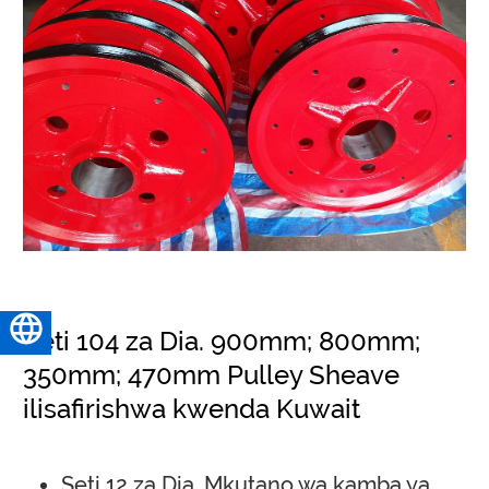
Kiswahili
Seti 104 za Dia. 900mm; 800mm;
350mm; 470mm Pulley Sheave
ilisafirishwa kwenda Kuwait
Seti 12 za Dia. Mkutano wa kamba ya