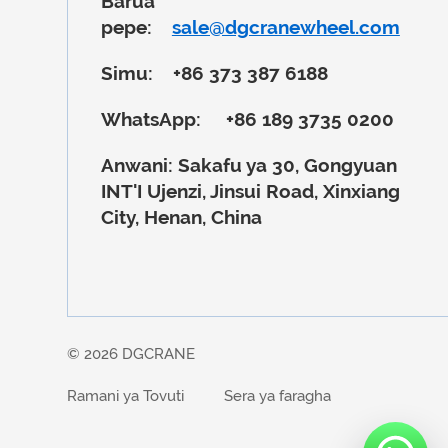
Barua
pepe:
sale@dgcranewheel.com
Simu:
+86 373 387 6188
WhatsApp:
+86 189 3735 0200
Anwani:
Sakafu ya 30, Gongyuan
INT'I Ujenzi, Jinsui Road, Xinxiang
City, Henan, China
© 2026 DGCRANE
Ramani ya Tovuti
Sera ya faragha