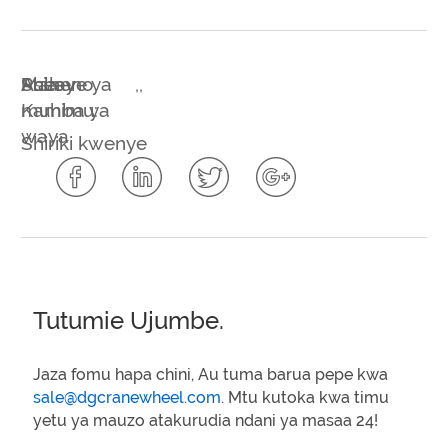
Maneno
Asia
Pulley
Sheave ya
,
,
muhimu:
Kamba ya
waya
Shiriki kwenye
Tutumie Ujumbe.
Jaza fomu hapa chini, Au tuma barua pepe kwa
sale@dgcranewheel.com
. Mtu kutoka kwa timu
yetu ya mauzo atakurudia ndani ya masaa 24!