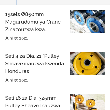
15sets Ø850mm
Magurudumu ya Crane
Zinazouzwa kwa
Singapore
Juni 30,2021
Seti 4 za Dia. 21 ”Pulley
Sheave inauzwa kwenda
Honduras
Juni 30,2021
Seti 16 za Dia. 325mm
Pulley Sheave Inauzwa