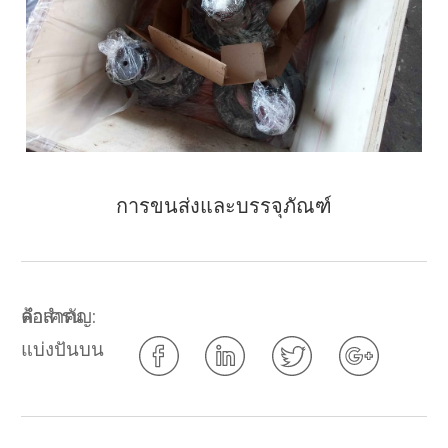
การขนส่งและบรรจุภัณฑ์
คำสำคัญ:
ล้อเครน
แบ่งปันบน