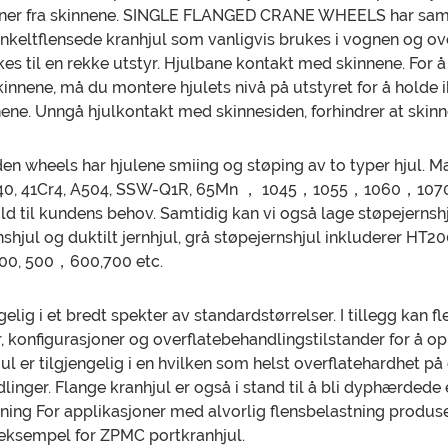
løsner fra skinnene. SINGLE FLANGED CRANE WHEELS har sa
Enkeltflensede kranhjul som vanligvis brukes i vognen og o
il en rekke utstyr. Hjulbane kontakt med skinnene. For å
skinnene, må du montere hjulets nivå på utstyret for å holde 
nene. Unngå hjulkontakt med skinnesiden, forhindrer at skin
en wheels har hjulene smiing og støping av to typer hjul. Mat
4140, 41Cr4, A504, SSW-Q1R, 65Mn ， 1045，1055，1060，1070
ld til kundens behov. Samtidig kan vi også lage støpejernshju
rnshjul og duktilt jernhjul, grå støpejernshjul inkluderer H
 400, 500，600,700 etc.
gelig i et bredt spekter av standardstørrelser. I tillegg kan 
ser, konfigurasjoner og overflatebehandlingstilstander for å op
ul er tilgjengelig i en hvilken som helst overflatehardhet på
nger. Flange kranhjul er også i stand til å bli dyphærdede e
stning For applikasjoner med alvorlig flensbelastning produs
r eksempel for ZPMC portkranhjul.