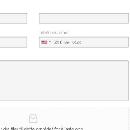
Telefonnummer
er dra filer til dette området for å laste opp.