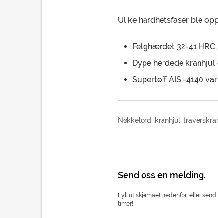
Ulike hardhetsfaser ble opp
Felghærdet 32-41 HRC
Dype herdede kranhjul 
Supertøff AISI-4140 va
Nøkkelord: kranhjul, traverskran
Send oss en melding.
Fyll ut skjemaet nedenfor, eller send 
timer!