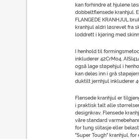
kan forhindre at hjulene 
dobbeltflensede kranhjul. 
FLANGEDE KRANHJUL brukes t
kranhjul aldri løsrevet fra 
loddrett i kjøring med skin
I henhold til formingsmetod
inkluderer 42CrMo4, AISI
også lage støpehjul i henho
kan deles inn i grå støpeje
duktilt jernhjul inkluderer
Flensede kranhjul er tilgjen
i praktisk talt alle størrel
designkrav. Flensede kranhj
våre standard varmebehandli
for tung slitasje eller bela
"Super Tough" kranhjul, fo