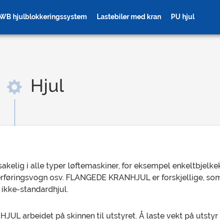
WB hjulblokkeringssystem
Lastebiler med kran
PU hjul
Hjul
hjul
Gear Crane Wheels
Crane 
kelig i alle typer løftemaskiner, for eksempel enkeltbjelke
erføringsvogn osv. FLANGEDE KRANHJUL er forskjellige, som
e ikke-standardhjul.
 arbeidet på skinnen til utstyret. Å laste vekt på utstyr