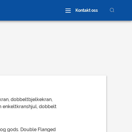
Kontakt oss
Wheel Assembly
Egendefinert hjul
kran, dobbeltbjelkekran,
 enkeltkranshjul, dobbelt
 og gods. Double Flanged