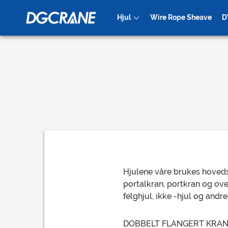
Hjul
Wire Rope Sheave
D
Kranhjul
Gruvevogn 
Hjulene våre brukes hovedsa
portalkran, portkran og ov
felghjul, ikke -hjul og andr
DOBBELT FLANGERT KRANHJUL