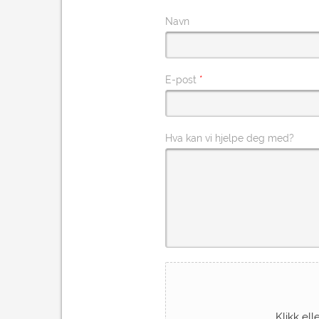
Navn
E-post
*
Hva kan vi hjelpe deg med?
Klikk ell