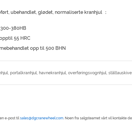
ført, ubehandlet, glødet, normaliserte kranhjul ：
, 300-380HB
opptil 55 HRC
rmebehandlet opp til 500 BHN
hjul, portalkranhjul, havnekranhjul, overføringsvognhjul, ståltauskive
en e-post til
sales@dgcranewheel.com
. Noen fra salgsteamet vårt vil kontakte d