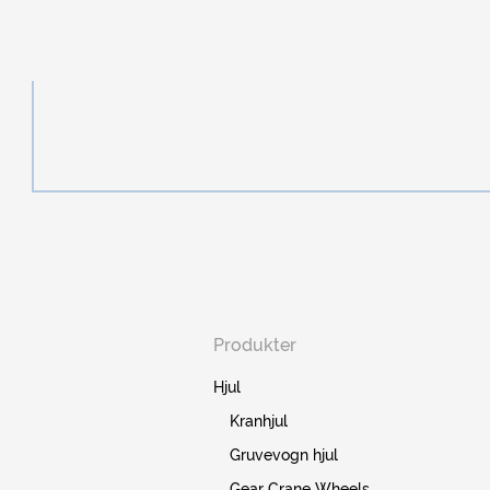
Produkter
Hjul
Kranhjul
Gruvevogn hjul
Gear Crane Wheels