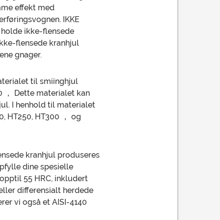
mme effekt med
verføringsvognen. IKKE
 holde ikke-flensede
ikke-flensede kranhjul
nene gnager.
erialet til smiinghjul
 ， Dette materialet kan
l. I henhold til materialet
T200, HT250, HT300 ， og
flensede kranhjul produseres
pfylle dine spesielle
 opptil 55 HRC, inkludert
ller differensialt herdede
erer vi også et AISI-4140