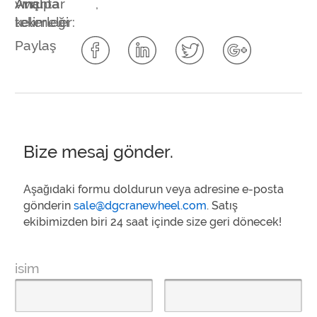
Anahtar
vinç
Avrupa
,
kelimeler:
tekerleği
Paylaş
Bize mesaj gönder.
Aşağıdaki formu doldurun veya adresine e-posta
gönderin
sale@dgcranewheel.com
. Satış
ekibimizden biri 24 saat içinde size geri dönecek!
isim