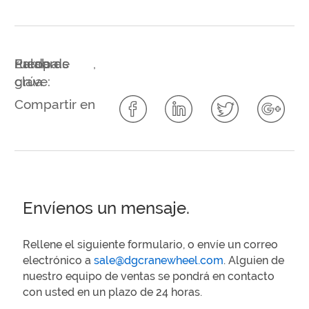
Palabras
rueda de
Europa
,
clave:
grúa
Compartir en
Envíenos un mensaje.
Rellene el siguiente formulario, o envíe un correo
electrónico a
sale@dgcranewheel.com
. Alguien de
nuestro equipo de ventas se pondrá en contacto
con usted en un plazo de 24 horas.