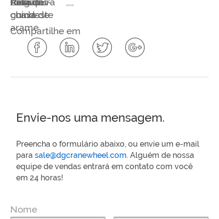
Palavras-
Ásia
roda do
Polia
Cingapura
Rolo de
,
,
,
,
chave:
guindaste
corda de
arame
Compartilhe em
Envie-nos uma mensagem.
Preencha o formulário abaixo, ou envie um e-mail
para
sale@dgcranewheel.com
. Alguém de nossa
equipe de vendas entrará em contato com você
em 24 horas!
Nome