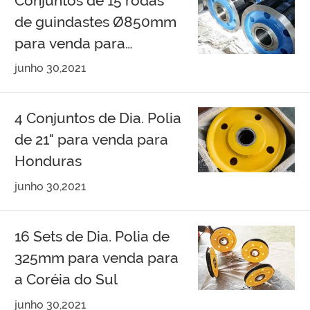
Conjuntos de 15 rodas
de guindastes Ø850mm
para venda para
Singapura
junho 30,2021
4 Conjuntos de Dia. Polia
de 21" para venda para
Honduras
junho 30,2021
16 Sets de Dia. Polia de
325mm para venda para
a Coréia do Sul
junho 30,2021