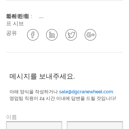
핵심 단어 :
아시아
크레인 휠
고패
싱가포르
와이어 로
,
,
,
,
프 시브
공유
메시지를 보내주세요.
아래 양식을 작성하거나
sale@dgcranewheel.com
.
영업팀 직원이 24 시간 이내에 답변을 드릴 것입니다!
이름