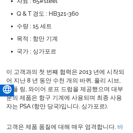
자료 : 65#steel
Q & T 경도 : HB321-360
수량 : 15 세트
목적 : 항만 기계
국가 : 싱가포르
이 고객과의 첫 번째 협력은 2013 년에 시작되
어 지난 8 년 동안 수천 개의 바퀴, 풀리 시브,
커플 링, 와이어 로프 드럼을 제공했으며 대부
한국어
분의 제품은 항구 기계에 사용되며 최종 사용
자는 PSA (항만 당국)입니다. 싱가포르).
고객은 제품 품질에 대해 매우 엄격합니다.
바