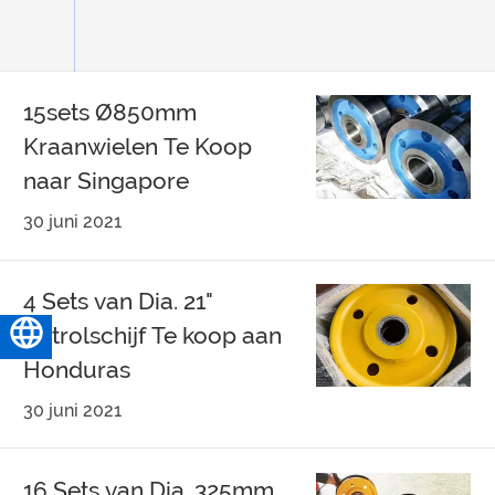
15sets Ø850mm
Kraanwielen Te Koop
naar Singapore
30 juni 2021
4 Sets van Dia. 21"
Katrolschijf Te koop aan
Nederlands
Honduras
30 juni 2021
16 Sets van Dia. 325mm