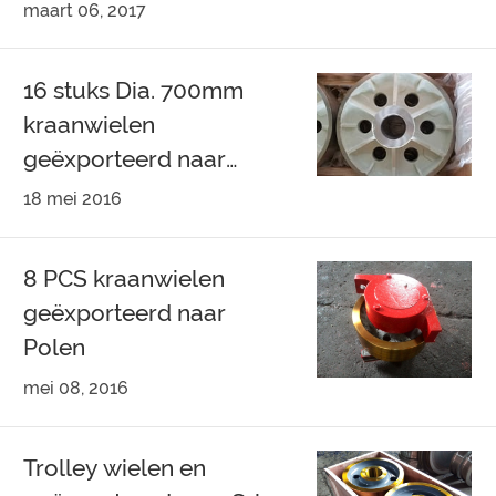
SPANJE
maart 06, 2017
16 stuks Dia. 700mm
kraanwielen
geëxporteerd naar
Noorwegen
18 mei 2016
8 PCS kraanwielen
geëxporteerd naar
Polen
mei 08, 2016
Trolley wielen en