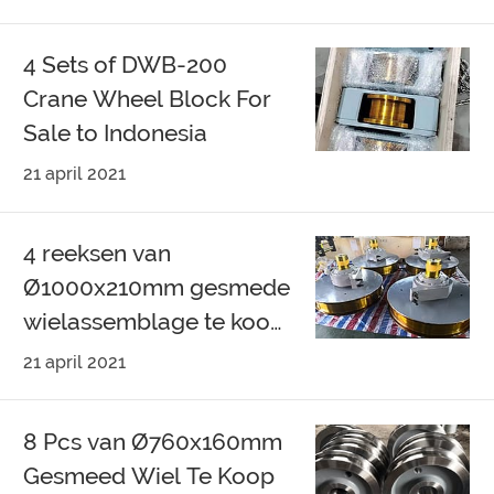
4 Sets of DWB-200
Crane Wheel Block For
Sale to Indonesia
21 april 2021
4 reeksen van
Ø1000x210mm gesmede
wielassemblage te koop
aan Polen
21 april 2021
8 Pcs van Ø760x160mm
Gesmeed Wiel Te Koop