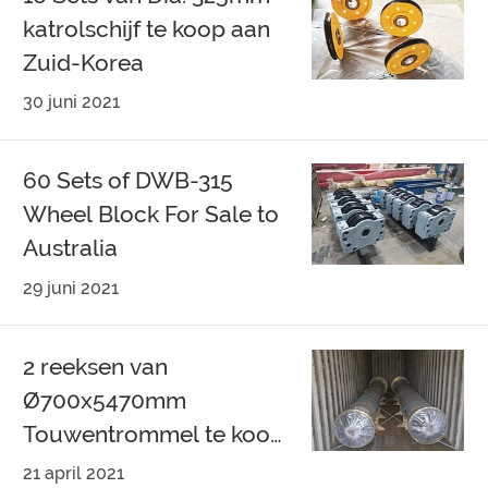
katrolschijf te koop aan
Zuid-Korea
30 juni 2021
60 Sets of DWB-315
Wheel Block For Sale to
Australia
29 juni 2021
2 reeksen van
Ø700x5470mm
Touwentrommel te koop
aan Singapore
21 april 2021