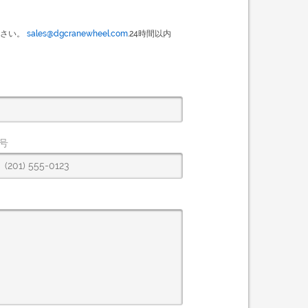
ださい。
sales@dgcranewheel.com
.24時間以内
号