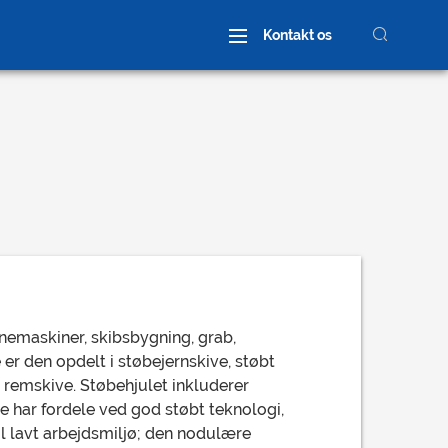
Kontakt os
Wheel Assembly
Brugerdefineret hjul
vnemaskiner, skibsbygning, grab,
 er den opdelt i støbejernskive, støbt
 remskive. Støbehjulet inkluderer
e har fordele ved god støbt teknologi,
til lavt arbejdsmiljø; den nodulære