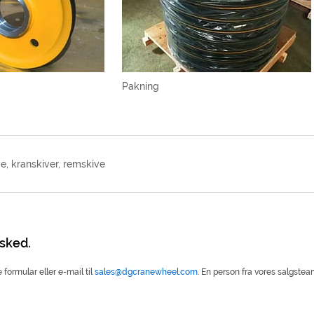
Pakning
e, kranskiver, remskive
sked.
ormular eller e-mail til
sales@dgcranewheel.com
. En person fra vores salgstea