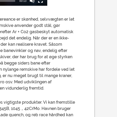
00:13
ppereance er skønhed, selvvægten er let
emskive anvender godt stål, gør
erefter Ar + Co2 gasbeskyt automatisk
ejd det endelig. Når der er en ikke-
der kan realisere kravet. Såsom
e banevinkler og nav, endelig efter
kiver, der har brug for at øge styrken
 på begge siders bane efter
en nylange remskive har fordele ved let
, er nu meget brugt til mange kraner,
tro osv. Med udviklingen af
n vidunderlig fremtid.
s vigtigste produkter. Vi kan fremstille
Q345B, 1045，42CrMo. Havnen bruger
rflade quench, og reb race hårdhed kan