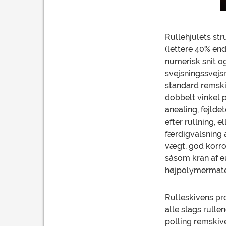
Rullehjulets str
(lettere 40% en
numerisk snit o
svejsningssvejsn
standard remski
dobbelt vinkel p
anealing, fejlde
efter rullning, 
færdigvalsning a
vægt, god korro
såsom kran af eu
højpolymermater
Rulleskivens pro
alle slags rul
polling remskive