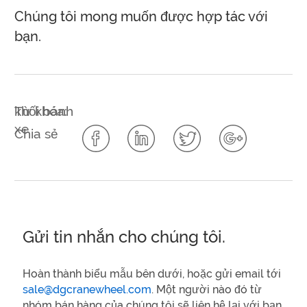
Chúng tôi mong muốn được hợp tác với
bạn.
Từ khóa:
khối bánh
xe
Chia sẻ
Gửi tin nhắn cho chúng tôi.
Hoàn thành biểu mẫu bên dưới, hoặc gửi email tới
sale@dgcranewheel.com
. Một người nào đó từ
nhóm bán hàng của chúng tôi sẽ liên hệ lại với bạn