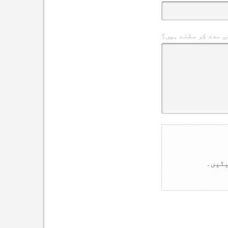
ی مدد کر سکتے ہیں؟
یٹیں۔