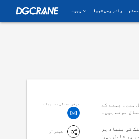
 سسٹم
وائر رسی شیوا
پہیے
کی کھدائی کی
کرین پہیے
ٹوکری
 ہیں۔ پہیے کے
درخواست کی معلومات
مال ہوتے ہیں۔
گ کی بنیاد پر
شیئر آن
 پر شامل ہیں: