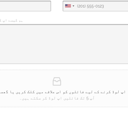
ہم کیسے اپ ک
اپ لوڈ کرنے کے لیے فائلوں کو اس علاقے میں کلک کریں یا گھس
آپ 5 تک فائلیں اپ لوڈ کر سکتے ہیں۔