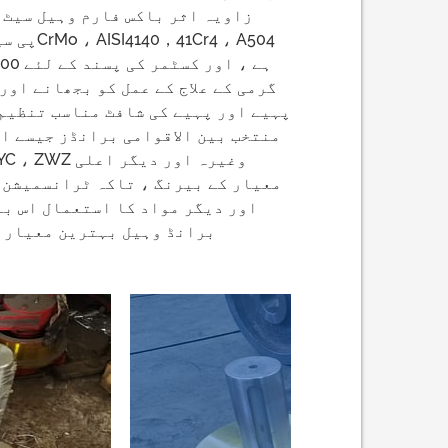
زاویہ اثر باکس فارم وہیل سیٹ 
پہیے اور پہیے کی شافٹ مناسب تنظیم 
جانے کی صلاحیت کو یقینی بنائے۔ یہ DGCRANE برانڈ