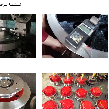
ٹیکنالوجی
معائنہ