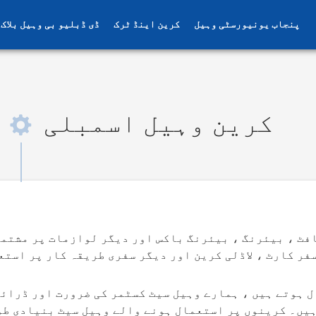
پنجاب یونیورسٹی وہیل
کرین اینڈ ٹرک
ڈی ڈبلیو بی وہیل بلاک
کرین وہیل اسمبلی
مبلی
گئر کرین پہیے
کانوں 
افٹ ، بیئرنگ ، بیئرنگ باکس اور دیگر لوازمات پر مشتمل
فر کارٹ ، لاڈلی کرین اور دیگر سفری طریقہ کار پر استع
 ہوتے ہیں ، ہمارے وہیل سیٹ کسٹمر کی ضرورت اور ڈرائن
یں۔ کرینوں پر استعمال ہونے والے وہیل سیٹ بنیادی طور