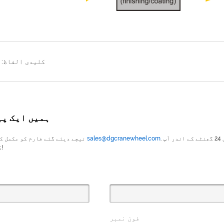
کلیدی الفاظ: 
ہمیں ایک پ
. ہماری سیلز ٹیم میں سے کوئی 24 گھنٹے کے اندر آپ
sales@dgcranewheel.com
نیچے دیئے گئے فارم کو مکمل کریں ، یا ای میل کریں
کے پاس واپس آجائے گا!
فون نمبر