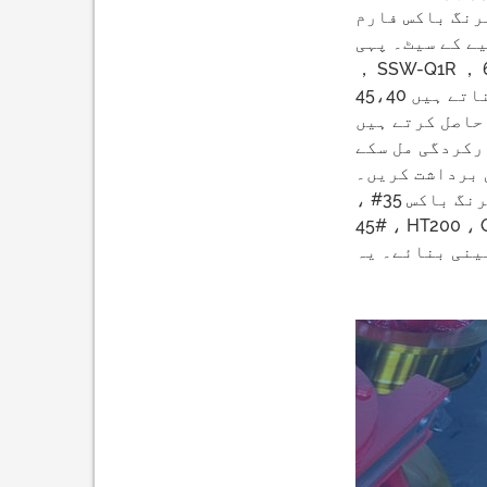
رنگ باکس فارم
ی p پی سی اعلی معیار کی جعلی اسٹیل کو اپناتے ہیں ، یہ 42CrMo ، AISI4140，41Cr4 ، A504
کے لئے 400،500，600،700 برانڈز
کاسٹ آئرن شافٹ اپناتے ہیں 45،40Cr ， 42CrMo heat گرمی کے علاج کے عمل کو بجھانے اور غصہ دینے کے بعد ،
حاصل کرتے ہیں
رانڈز جیسے ایس کے ایف ، ایف
NTN ، NSK ،  ، گھریلو برانڈز جیسے HRB ، LYC ، ZWZ وغیرہ اور دیگر اعلی
معیار کے بیرنگ ، تاکہ ٹرانسمیشن کی کارکردگی اور خدمات کی زندگی کو یقینی بنائے۔ بیئرنگ باکس 35# ،
45# ، HT200 ، QT400 اور دیگر مواد کا استعمال اس بات کو یقینی بناتا ہے کہ اثر اثر کی صلاحیت اور لے