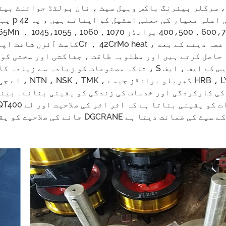
، سرکلر بیئرنگ باکس وہیل سیٹ ، نان بولٹڈ جوائنٹ بیئ
پہیے کے سیٹ۔ پہ
， SSW-Q1R ， 65Mn ， 1045،1055，1060，1070 ہے ، اور کسٹمر کی پسند 
حاصل کرتے ہیں اور مطلوبہ طاقت ، جفاکشی اور سختی کو 
، تاکہ مصنوعات کو زیادہ سے زیادہ کارکردگی مل سکے S منتخب بین الاقوامی ب
اے جی برداشت کریں۔ ، TMK
 وہیل بہترین معیار کے سیٹ کی ضمانت دیتا ہے