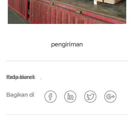
pengiriman
Kata kunci:
roda derek
Eropa
,
Bagikan di