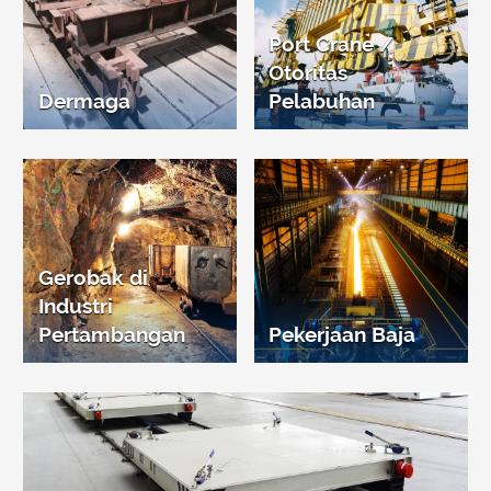
Port Crane /
Otoritas
Dermaga
Pelabuhan
Gerobak di
Industri
Pertambangan
Pekerjaan Baja