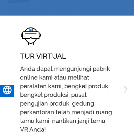
TUR VIRTUAL
PROD
Anda dapat mengunjungi pabrik
DGCRAN
online kami atau melihat
Machine
peralatan kami, bengkel produk,
produs
Bahasa Indonesia
bengkel produksi, pusat
teperc
pengujian produk, gedung
dalam 
perkantoran telah menjadi ruang
derek.
tamu kami, nantikan janji temu
BELAJ
VR Anda!