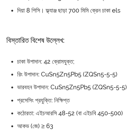
দিয়া 8 পিসি। ফ্ল্যাঞ্জ ছাড়া 700 মিমি ক্রেন চাকা els
বিস্তারিত বিশেষ উল্লেখ:
চাকা উপাদান: 42 ক্রোমযুক্ত;
রিং উপাদান: CuSn5Zn5Pb5 (ZQSn5-5-5)
ভারবহন উপাদান: CuSn5Zn5Pb5 (ZQSn5-5-5)
প্রসেসিং প্রযুক্তি: নিক্ষিপ্ত
কঠোরতা: এইচআরসি 48-52 (বা এইচবি 450-500)
আকভ (জে)
≥
63