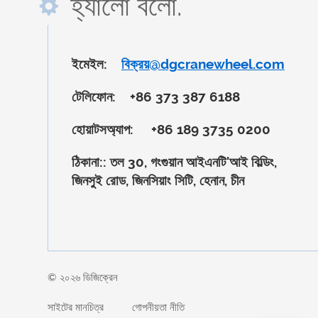
হ্যালো বলো.
ইমেইল:
বিক্রয়@dgcranewheel.com
টেলিফোন:
+86 373 387 6188
হোয়াটসঅ্যাপ:
+86 189 3735 0200
ঠিকানা::
তল 30, গংগুয়ান আইএনটি'আই বিল্ডিং,
জিনসুই রোড, জিনসিয়াং সিটি, হেনান, চীন
© ২০২৬ ডিজিক্রেন
সাইটের মানচিত্র
গোপনীয়তা নীতি