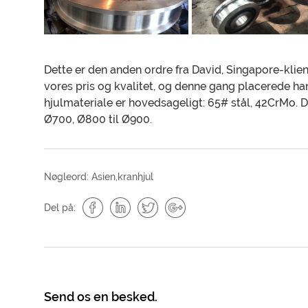
Dette er den anden ordre fra David, Singapore-klie
vores pris og kvalitet, og denne gang placerede han 
hjulmateriale er hovedsageligt: 65# stål, 42CrMo. D
Ø700, Ø800 til Ø900.
Nøgleord:
Asien
,
kranhjul
Del på:
Send os en besked.