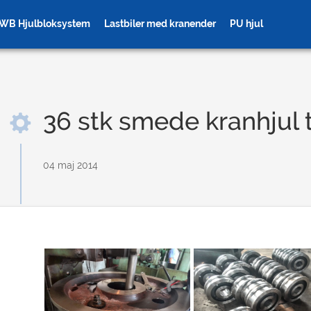
WB Hjulbloksystem
Lastbiler med kranender
PU hjul
36 stk smede kranhjul t
04 maj 2014
 Wheel
Gear kranhjul
Crane 