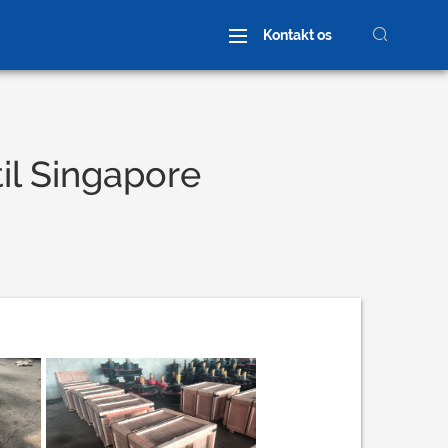
Kontakt os
il Singapore
Wheel Assembly
Brugerdefineret hjul