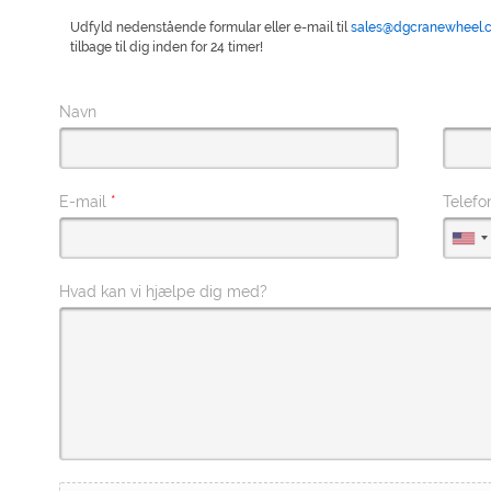
Udfyld nedenstående formular eller e-mail til
sales@dgcranewheel.
tilbage til dig inden for 24 timer!
Navn
E-mail
*
Telef
Hvad kan vi hjælpe dig med?