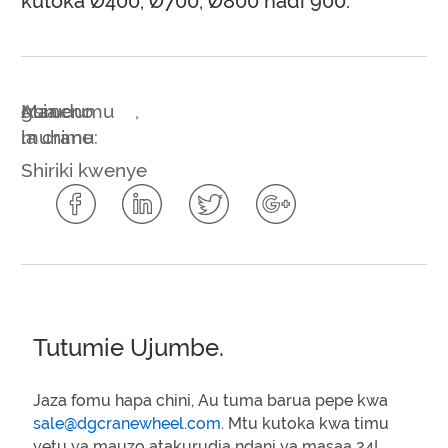
kutoka Ø400, Ø700, Ø800 hadi 900.
Maneno
Asia
gurudumu
,
muhimu:
la crane
Shiriki kwenye
Tutumie Ujumbe.
Jaza fomu hapa chini, Au tuma barua pepe kwa
sale@dgcranewheel.com
. Mtu kutoka kwa timu
yetu ya mauzo atakurudia ndani ya masaa 24!