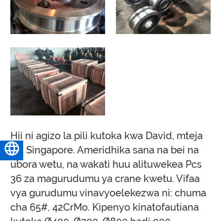
Hii ni agizo la pili kutoka kwa David, mteja
wa Singapore. Ameridhika sana na bei na
Kiswahili
ubora wetu, na wakati huu alituwekea Pcs
36 za magurudumu ya crane kwetu. Vifaa
vya gurudumu vinavyoelekezwa ni: chuma
cha 65#, 42CrMo. Kipenyo kinatofautiana