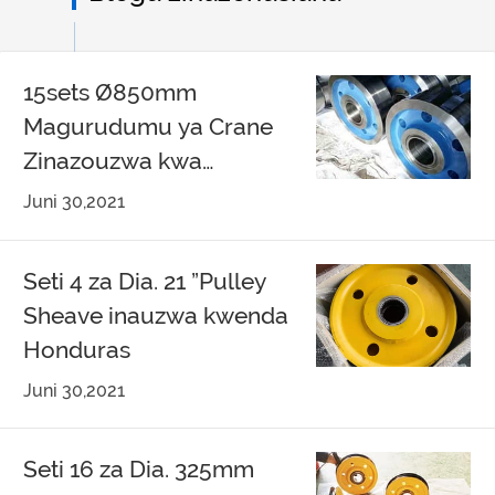
15sets Ø850mm
Magurudumu ya Crane
Zinazouzwa kwa
Singapore
Juni 30,2021
Seti 4 za Dia. 21 ”Pulley
Sheave inauzwa kwenda
Honduras
Juni 30,2021
Seti 16 za Dia. 325mm