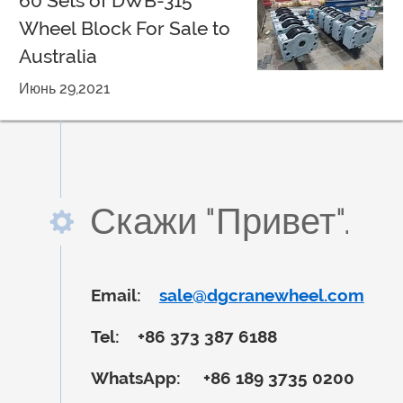
60 Sets of DWB-315
Wheel Block For Sale to
Australia
Июнь 29,2021
Скажи "Привет".
Email:
sale@dgcranewheel.com
Tel:
+86 373 387 6188
WhatsApp:
+86 189 3735 0200