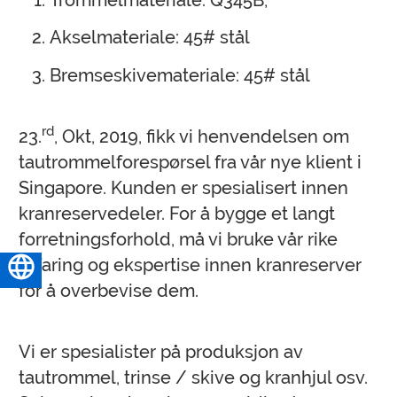
Trommelmateriale: Q345B;
Akselmateriale: 45# stål
Bremseskivemateriale: 45# stål
rd
23.
, Okt, 2019, fikk vi henvendelsen om
tautrommelforespørsel fra vår nye klient i
Singapore. Kunden er spesialisert innen
kranreservedeler. For å bygge et langt
forretningsforhold, må vi bruke vår rike
erfaring og ekspertise innen kranreserver
Norsk
for å overbevise dem.
Vi er spesialister på produksjon av
tautrommel, trinse / skive og kranhjul osv.