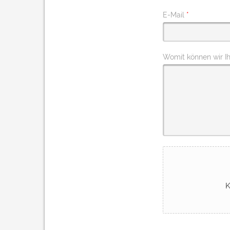
E-Mail
*
Womit können wir I
K