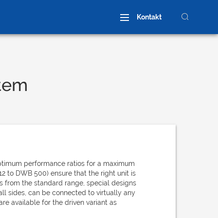
Kontakt
tem
nradmontage
Kundenspezifisches Rad
optimum performance ratios for a maximum
2 to DWB 500) ensure that the right unit is
es from the standard range, special designs
ll sides, can be connected to virtually any
 available for the driven variant as