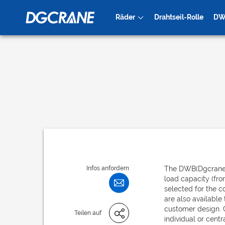
Räder
Drahtseil-Rolle
DW
Kran-Räder
Bergbauwage
Infos anfordern
The DWB
(Dgcrane
load capacity (fro
selected for the c
are also available
customer design. 
Teilen auf
individual or centra