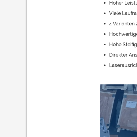
Hoher Leist
Viele Laufr
4 Varianten
Hochwertige
Hohe Steifig
Direkter An
Laserausric