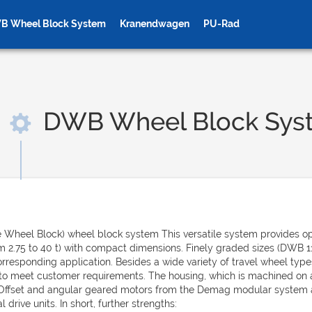
B Wheel Block System
Kranendwagen
PU-Rad
DWB Wheel Block Sys
n Rad
Zahnradkran Räder
Kra
 Wheel Block)
wheel block system This versatile system provides 
m 2.75 to 40 t) with compact dimensions. Finely graded sizes (DWB 11
orresponding application. Besides a wide variety of travel wheel typ
 to meet customer requirements. The housing, which is machined on a
Offset and angular geared motors from the Demag modular system are
l drive units. In short, further strengths: