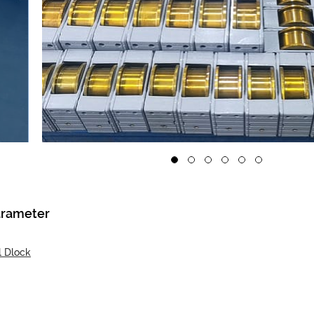
arameter
 Dlock